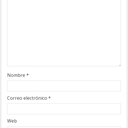
n
d
o
Nombre
*
Correo electrónico
*
Web