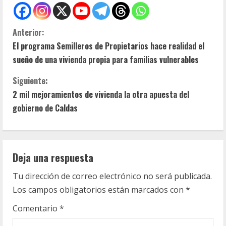
S
Anterior:
El programa Semilleros de Propietarios hace realidad el
i
sueño de una vivienda propia para familias vulnerables
g
Siguiente:
u
2 mil mejoramientos de vivienda la otra apuesta del
gobierno de Caldas
e
l
Deja una respuesta
e
Tu dirección de correo electrónico no será publicada.
y
Los campos obligatorios están marcados con
*
e
Comentario
*