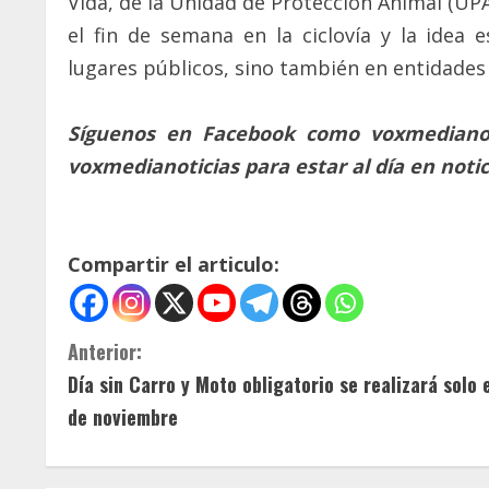
Vida, de la Unidad de Protección Animal (UPA)
el fin de semana en la ciclovía y la idea
lugares públicos, sino también en entidades
Síguenos en Facebook como voxmedianoti
voxmedianoticias para estar al día en not
Compartir el articulo:
S
Anterior:
Día sin Carro y Moto obligatorio se realizará solo 
i
de noviembre
g