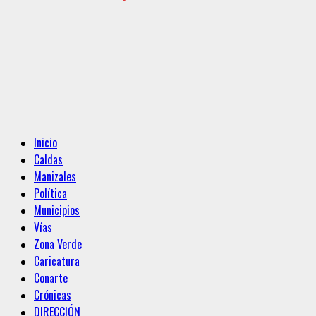
Menú
Inicio
principal
Caldas
Manizales
Política
Municipios
Vías
Zona Verde
Caricatura
Conarte
Crónicas
DIRECCIÓN