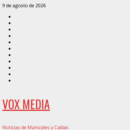
Saltar
9 de agosto de 2026
al
Inicio
contenido
Caldas
Manizales
Política
Municipios
Vías
Zona
Verde
Caricatura
Conarte
Crónicas
DIRECCIÓN
VOX MEDIA
Noticias de Manizales y Caldas