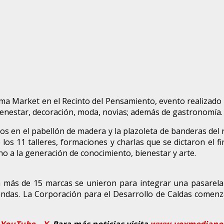
Alma Market en el Recinto del Pensamiento, evento realizado
bienestar, decoración, moda, novias; además de gastronomía.
os en el pabellón de madera y la plazoleta de banderas del r
 los 11 talleres, formaciones y charlas que se dictaron el 
 a la generación de conocimiento, bienestar y arte.
a más de 15 marcas se unieron para integrar una pasarela 
rendas. La Corporación para el Desarrollo de Caldas comen
YouTube
–
X
Para más noticias visita
www.voxmedianot