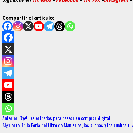
Compartir el articulo:
Sigue
Anterior:
Oye! Las entradas para pasear se compran digital
Siguiente:
En la Feria del Libro de Manizales, las cuchas y los cuchos tuv
leyendo