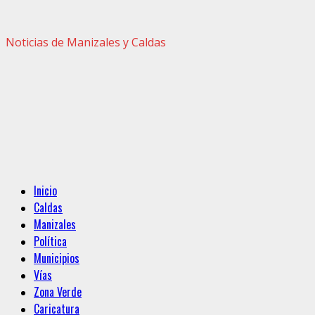
Noticias de Manizales y Caldas
Menú
Inicio
principal
Caldas
Manizales
Política
Municipios
Vías
Zona Verde
Caricatura