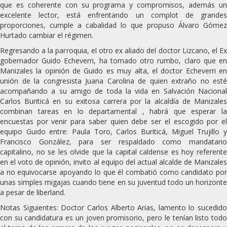
que es coherente con su programa y compromisos, además un
excelente lector, está enfrentando un complot de grandes
proporciones, cumple a cabalidad lo que propuso Álvaro Gómez
Hurtado cambiar el régimen.
Regresando a la parroquia, el otro ex aliado del doctor Lizcano, el Ex
gobernador Guido Echeverri, ha tomado otro rumbo, claro que en
Manizales la opinión de Guido es muy alta, el doctor Echeverri en
unión de la congresista Juana Carolina de quien extraño no esté
acompañando a su amigo de toda la vida en Salvación Nacional
Carlos Buriticá en su exitosa carrera por la alcaldía de Manizales
combinan tareas en lo departamental , habrá que esperar la
encuestas por venir para saber quien debe ser el escogido por el
equipo Guido entre: Paula Toro, Carlos Buriticá, Miguel Trujillo y
Francisco González, para ser respaldado como mandatario
capitalino, no se les olvide que la capital caldense es hoy referente
en el voto de opinión, invito al equipo del actual alcalde de Manizales
a no equivocarse apoyando lo que él combatió como candidato por
unas simples migajas cuando tiene en su juventud todo un horizonte
a pesar de liberland.
Notas Siguientes: Doctor Carlos Alberto Arias, lamento lo sucedido
con su candidatura es un joven promisorio, pero le tenían listo todo