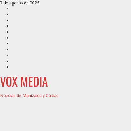
Saltar
7 de agosto de 2026
al
Inicio
contenido
Caldas
Manizales
Política
Municipios
Vías
Zona
Verde
Caricatura
Conarte
Crónicas
DIRECCIÓN
VOX MEDIA
Noticias de Manizales y Caldas