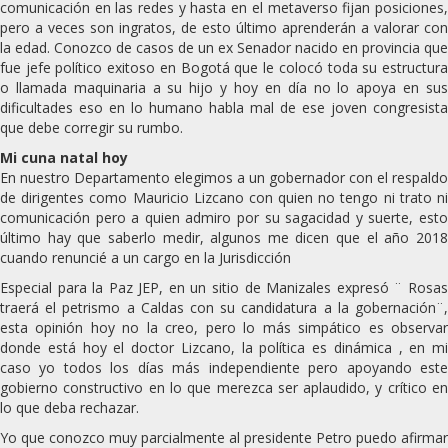
comunicación en las redes y hasta en el metaverso fijan posiciones,
pero a veces son ingratos, de esto último aprenderán a valorar con
la edad. Conozco de casos de un ex Senador nacido en provincia que
fue jefe político exitoso en Bogotá que le colocó toda su estructura
o llamada maquinaria a su hijo y hoy en día no lo apoya en sus
dificultades eso en lo humano habla mal de ese joven congresista
que debe corregir su rumbo.
Mi cuna natal hoy
En nuestro Departamento elegimos a un gobernador con el respaldo
de dirigentes como Mauricio Lizcano con quien no tengo ni trato ni
comunicación pero a quien admiro por su sagacidad y suerte, esto
último hay que saberlo medir, algunos me dicen que el año 2018
cuando renuncié a un cargo en la Jurisdicción
Especial para la Paz JEP, en un sitio de Manizales expresó ¨ Rosas
traerá el petrismo a Caldas con su candidatura a la gobernación¨,
esta opinión hoy no la creo, pero lo más simpático es observar
donde está hoy el doctor Lizcano, la política es dinámica , en mi
caso yo todos los días más independiente pero apoyando este
gobierno constructivo en lo que merezca ser aplaudido, y crítico en
lo que deba rechazar.
Yo que conozco muy parcialmente al presidente Petro puedo afirmar