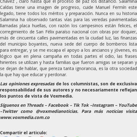
Chávez , claro hasta que el proceso de paz los distanció. Salamina
Caldas tiene una imagen de progreso, cuide Manuel Fermín este
legado, tiene todos los méritos y preparación. Nunca en su historia
Salamina ha observado tantas vías para las veredas pavimentadas
llamadas placa huellas, con razón los campesinos están felices, el
corregimiento de San Félix paraíso nacional con obras por doquier,
más de cincuenta calles pavimentadas en la ciudad luz, las finanzas
del municipio boyantes, nueva sede del cuerpo de bomberos lista
para entregar, y se me escapa el apoyo a los ancianos y jóvenes, es
lógico que en plena campaña en todas partes el odio, las frases
hirientes se utilizan y hasta familias que fueron amigas se separan y
se dejan de hablar, que pereza tanta ignorancia, es la otra sociedad
la que hay que educar y perdonar.
Las opiniones expresadas
de los columnistas, son de exclusiva
responsabilidad de sus autores y no necesariamente reflejan
los puntos de vista de Voxmedia.
Síguenos en Threads – Facebook – Tik Tok –Instagram – YouTube
–Twitter como @voxmedianoticias. Para más noticias visita
www.voxmedia.com.co
Compartir el articulo: