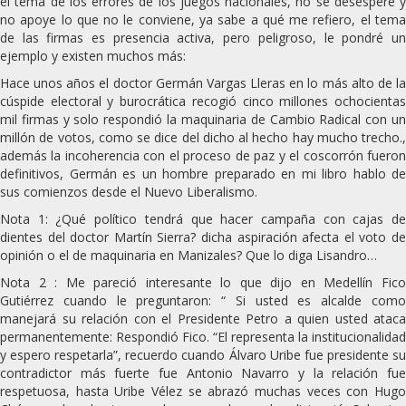
el tema de los errores de los juegos nacionales, no se desespere y
no apoye lo que no le conviene, ya sabe a qué me refiero, el tema
de las firmas es presencia activa, pero peligroso, le pondré un
ejemplo y existen muchos más:
Hace unos años el doctor Germán Vargas Lleras en lo más alto de la
cúspide electoral y burocrática recogió cinco millones ochocientas
mil firmas y solo respondió la maquinaria de Cambio Radical con un
millón de votos, como se dice del dicho al hecho hay mucho trecho.,
además la incoherencia con el proceso de paz y el coscorrón fueron
definitivos, Germán es un hombre preparado en mi libro hablo de
sus comienzos desde el Nuevo Liberalismo.
Nota 1: ¿Qué político tendrá que hacer campaña con cajas de
dientes del doctor Martín Sierra? dicha aspiración afecta el voto de
opinión o el de maquinaria en Manizales? Que lo diga Lisandro…
Nota 2 : Me pareció interesante lo que dijo en Medellín Fico
Gutiérrez cuando le preguntaron: “ Si usted es alcalde como
manejará su relación con el Presidente Petro a quien usted ataca
permanentemente: Respondió Fico. “El representa la institucionalidad
y espero respetarla”, recuerdo cuando Álvaro Uribe fue presidente su
contradictor más fuerte fue Antonio Navarro y la relación fue
respetuosa, hasta Uribe Vélez se abrazó muchas veces con Hugo