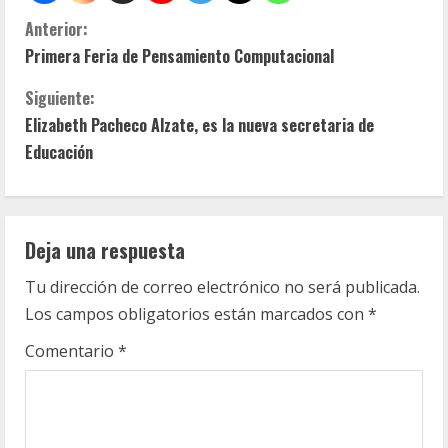
S
Anterior:
Primera Feria de Pensamiento Computacional
i
Siguiente:
g
Elizabeth Pacheco Alzate, es la nueva secretaria de
u
Educación
e
l
Deja una respuesta
e
Tu dirección de correo electrónico no será publicada.
Los campos obligatorios están marcados con
*
y
Comentario
*
e
n