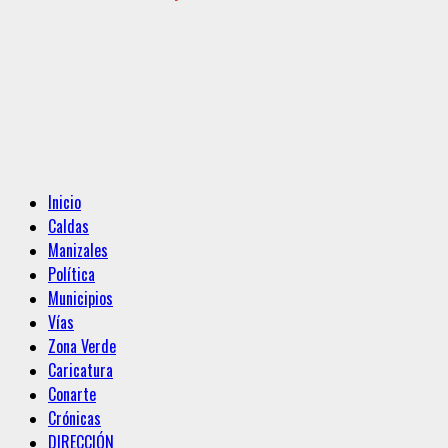
Menú
Inicio
principal
Caldas
Manizales
Política
Municipios
Vías
Zona Verde
Caricatura
Conarte
Crónicas
DIRECCIÓN