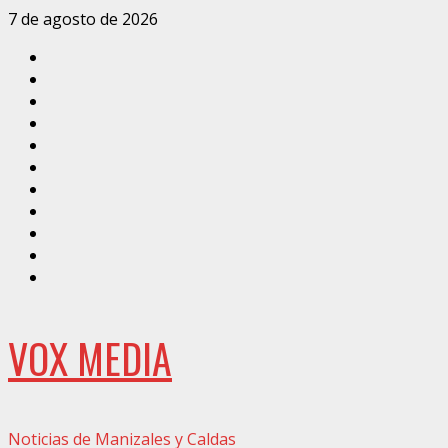
Saltar
7 de agosto de 2026
al
Inicio
contenido
Caldas
Manizales
Política
Municipios
Vías
Zona
Verde
Caricatura
Conarte
Crónicas
DIRECCIÓN
VOX MEDIA
Noticias de Manizales y Caldas