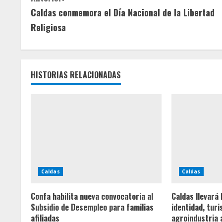
Caldas conmemora el Día Nacional de la Libertad
i
Religiosa
g
u
HISTORIAS RELACIONADAS
e
l
e
y
e
Caldas
Caldas
n
Confa habilita nueva convocatoria al
Caldas llevará 
d
Subsidio de Desempleo para familias
identidad, tur
afiliadas
agroindustria a