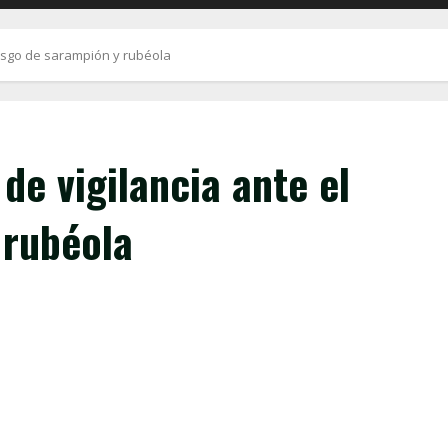
iesgo de sarampión y rubéola
de vigilancia ante el
 rubéola