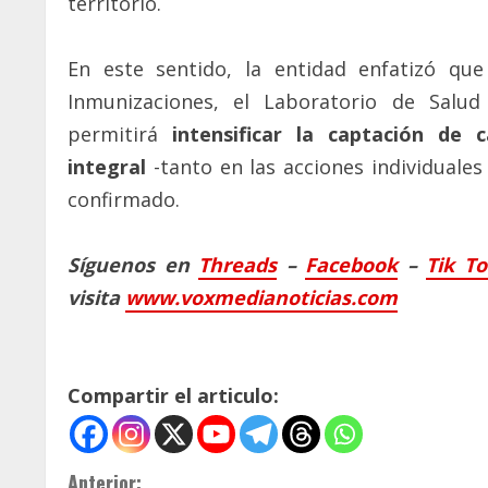
territorio.
En este sentido, la entidad enfatizó qu
Inmunizaciones, el Laboratorio de Salud
permitirá
intensificar la captación de
integral
-tanto en las acciones individuale
confirmado.
Síguenos en
Threads
–
Faceb
ook
–
Tik T
visita
www.voxmedianoticias.com
Compartir el articulo:
S
Anterior: