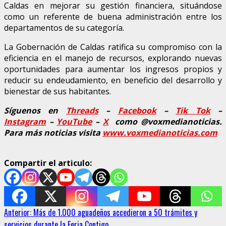
Caldas en mejorar su gestión financiera, situándose
como un referente de buena administración entre los
departamentos de su categoría.
La Gobernación de Caldas ratifica su compromiso con la
eficiencia en el manejo de recursos, explorando nuevas
oportunidades para aumentar los ingresos propios y
reducir su endeudamiento, en beneficio del desarrollo y
bienestar de sus habitantes.
Síguenos en
Threads
–
Facebook
–
Tik Tok
–
Instagram
–
YouTube
–
X
como @voxmedianoticias.
Para más noticias visita
www.voxmedianoticias.com
Compartir el articulo:
Sigue
Anterior:
Más de 1.000 aguadeños accedieron a 50 trámites y
servicios durante la Feria Contigo