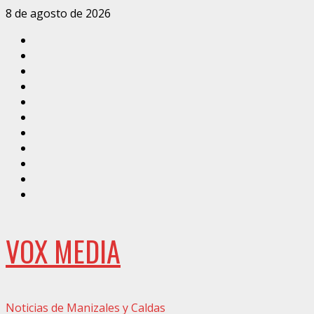
Saltar
8 de agosto de 2026
al
Inicio
contenido
Caldas
Manizales
Política
Municipios
Vías
Zona
Verde
Caricatura
Conarte
Crónicas
DIRECCIÓN
VOX MEDIA
Noticias de Manizales y Caldas