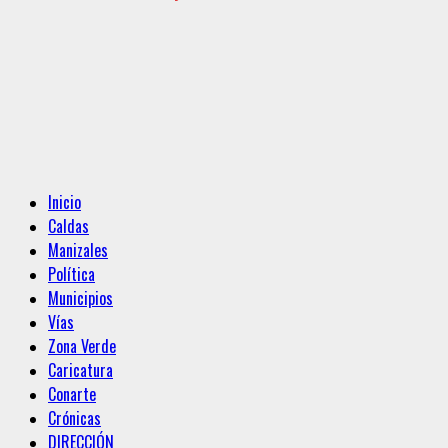
Menú
Inicio
principal
Caldas
Manizales
Política
Municipios
Vías
Zona Verde
Caricatura
Conarte
Crónicas
DIRECCIÓN