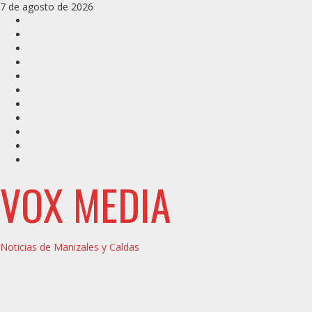
Saltar
7 de agosto de 2026
al
Inicio
contenido
Caldas
Manizales
Política
Municipios
Vías
Zona
Verde
Caricatura
Conarte
Crónicas
DIRECCIÓN
VOX MEDIA
Noticias de Manizales y Caldas