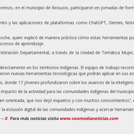
orenzo, en el municipio de
Riosucio
, participaron en jornadas de form
iento y las aplicaciones de plataformas como
ChatGPT
,
Gemini
, Not
Roche
, quien explicó de manera práctica cómo estas herramientas pue
rocesos de aprendizaje.
nistración Departamental, a través de la Unidad de Temática Mujer,
 directamente en los territorios indígenas. El equipo de trabajo recorri
cieron nuevas herramientas tecnológicas que podrán aplicar en sus e
, donde 17 jóvenes profundizaron sobre los avances de la inteligencia a
l impacto de la actividad para las comunidades indígenas del municipi
n orientada, que nos dejó inquietos y con muchos conocimientos”, 
la inclusión digital de las comunidades indígenas y acercar herramien
–
X
Para más noticias visita
www.voxmedianoticias.com