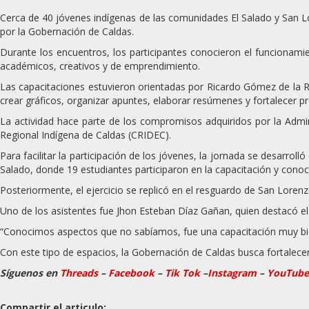
Cerca de 40 jóvenes indígenas de las comunidades El Salado y San L
por la Gobernación de Caldas.
Durante los encuentros, los participantes conocieron el funcionam
académicos, creativos y de emprendimiento.
Las capacitaciones estuvieron orientadas por
Ricardo Gómez de la 
crear gráficos, organizar apuntes, elaborar resúmenes y fortalecer p
La actividad hace parte de los compromisos adquiridos por la Admi
Regional Indígena de Caldas
(CRIDEC).
Para facilitar la participación de los jóvenes, la jornada se desarrolló
Salado, donde 19 estudiantes participaron en la capacitación y cono
Posteriormente, el ejercicio se replicó en el resguardo de San Lorenzo
Uno de los asistentes fue
Jhon Esteban Díaz Gañan
, quien destacó e
“Conocimos aspectos que no sabíamos, fue una capacitación muy bie
Con este tipo de espacios, la Gobernación de Caldas busca fortalecer 
Síguenos en
Threads
–
Faceb
ook
–
Tik Tok
–
Instagram
–
YouTube
Compartir el articulo: