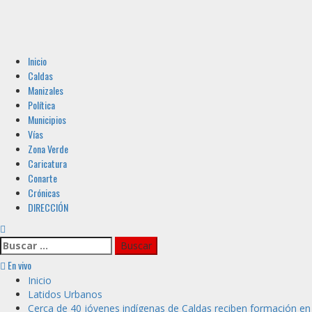
Menú
Inicio
principal
Caldas
Manizales
Política
Municipios
Vías
Zona Verde
Caricatura
Conarte
Crónicas
DIRECCIÓN
Buscar:
En vivo
Inicio
Latidos Urbanos
Cerca de 40 jóvenes indígenas de Caldas reciben formación en In