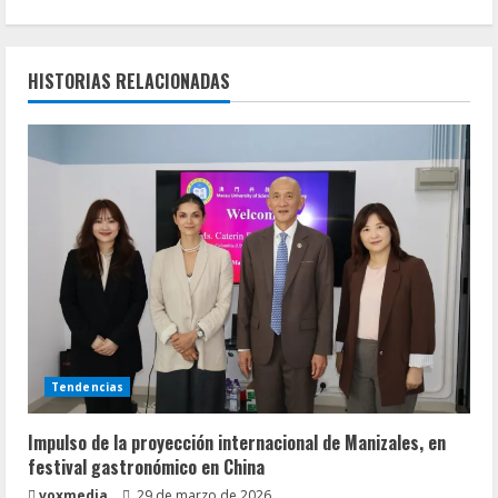
e
l
HISTORIAS RELACIONADAS
e
y
e
n
d
o
Tendencias
Impulso de la proyección internacional de Manizales, en
festival gastronómico en China
voxmedia
29 de marzo de 2026