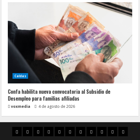
Caldas
Confa habilita nueva convocatoria al Subsidio de
Desempleo para familias afiliadas
voxmedia
4 de agosto de 2026
Inicio
Caldas
Manizales
Política
Municipios
Vías
Zona
Caricatura
Conarte
Crónicas
DIREC