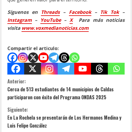
Síguenos en
Threads
–
Faceb
ook
–
Tik Tok
–
Instagram
–
YouTube
–
X
Para más noticias
visita
www.voxmedianoticias.com
Compartir el articulo:
S
Anterior:
Cerca de 513 estudiantes de 14 municipios de Caldas
i
participaron con éxito del Programa ONDAS 2025
g
Siguiente:
u
En La Rochela se presentarán de Los Hermanos Medina y
Luis Felipe González