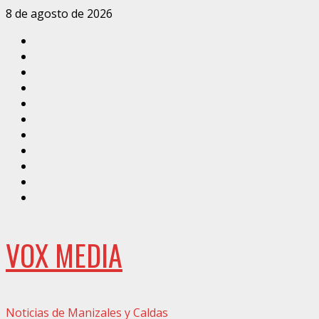
Saltar
8 de agosto de 2026
al
Inicio
contenido
Caldas
Manizales
Política
Municipios
Vías
Zona
Verde
Caricatura
Conarte
Crónicas
DIRECCIÓN
VOX MEDIA
Noticias de Manizales y Caldas