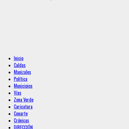
Menú
Inicio
principal
Caldas
Manizales
Política
Municipios
Vías
Zona Verde
Caricatura
Conarte
Crónicas
DIRECCIÓN