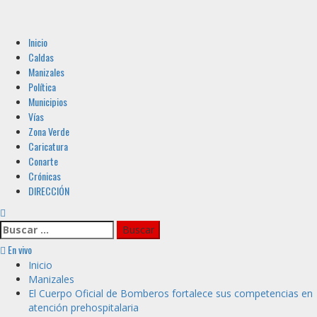
Menú
Inicio
principal
Caldas
Manizales
Política
Municipios
Vías
Zona Verde
Caricatura
Conarte
Crónicas
DIRECCIÓN
Buscar:
En vivo
Inicio
Manizales
El Cuerpo Oficial de Bomberos fortalece sus competencias en
atención prehospitalaria