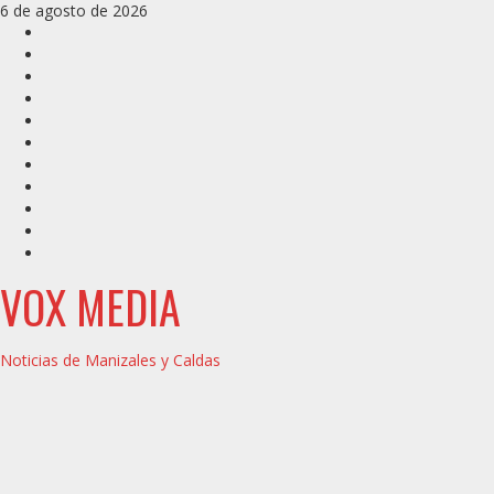
Saltar
6 de agosto de 2026
al
Inicio
contenido
Caldas
Manizales
Política
Municipios
Vías
Zona
Verde
Caricatura
Conarte
Crónicas
DIRECCIÓN
VOX MEDIA
Noticias de Manizales y Caldas