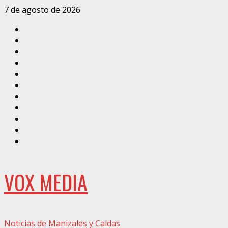
Saltar
7 de agosto de 2026
al
Inicio
contenido
Caldas
Manizales
Política
Municipios
Vías
Zona
Verde
Caricatura
Conarte
Crónicas
DIRECCIÓN
VOX MEDIA
Noticias de Manizales y Caldas