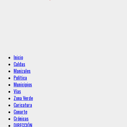
Menú
Inicio
principal
Caldas
Manizales
Política
Municipios
Vías
Zona Verde
Caricatura
Conarte
Crónicas
DIRECCIÓN