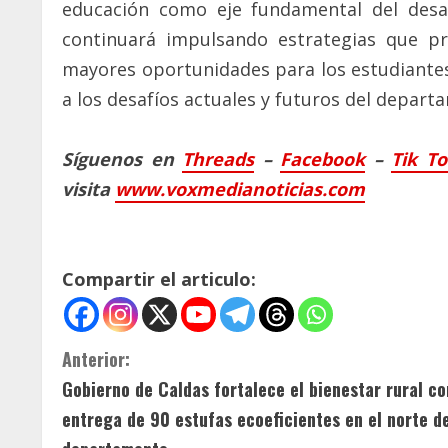
educación como eje fundamental del desar
continuará impulsando estrategias que pr
mayores oportunidades para los estudiante
a los desafíos actuales y futuros del depart
Síguenos en
Threads
–
Faceb
ook
–
Tik T
visita
www.voxmedianoticias.com
Compartir el articulo:
S
Anterior:
Gobierno de Caldas fortalece el bienestar rural co
i
entrega de 90 estufas ecoeficientes en el norte d
g