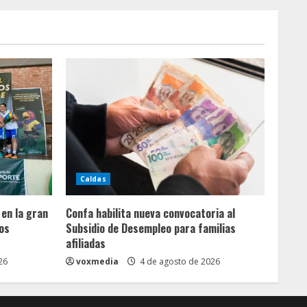
Caldas
 en la gran
Confa habilita nueva convocatoria al
gos
Subsidio de Desempleo para familias
afiliadas
26
voxmedia
4 de agosto de 2026