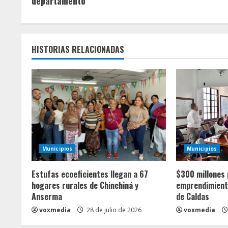
departamento
u
e
HISTORIAS RELACIONADAS
l
e
y
e
n
Municipios
Municipios
d
Estufas ecoeficientes llegan a 67
$300 millones 
hogares rurales de Chinchiná y
emprendimiento
o
Anserma
de Caldas
voxmedia
28 de julio de 2026
voxmedia