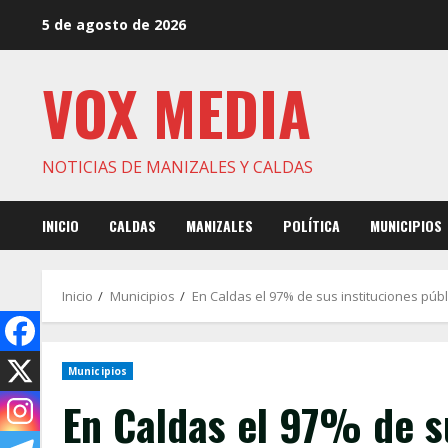
Saltar
5 de agosto de 2026
al
contenido
VOX MEDIA
NOTICIAS DE MANIZALES Y CALDAS
INICIO
CALDAS
MANIZALES
POLÍTICA
MUNICIPIOS
Inicio
Municipios
En Caldas el 97% de sus instituciones públ
Municipios
En Caldas el 97% de s