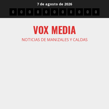
Saltar
7 de agosto de 2026
al
Inicio
Caldas
Manizales
Política
Municipios
Vías
Zona
Caricatura
Conarte
Crónicas
DIREC
contenido
Verde
VOX MEDIA
NOTICIAS DE MANIZALES Y CALDAS