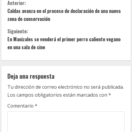
S
Anterior:
Caldas avanza en el proceso de declaración de una nueva
i
zona de conservación
g
Siguiente:
u
En Manizales se venderá el primer perro caliente vegano
en una sala de cine
e
l
Deja una respuesta
e
Tu dirección de correo electrónico no será publicada.
y
Los campos obligatorios están marcados con
*
e
Comentario
*
n
d