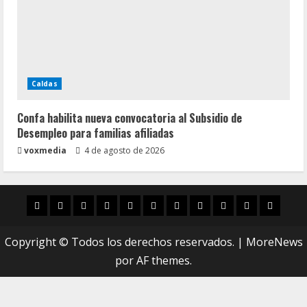
Caldas
Confa habilita nueva convocatoria al Subsidio de
Desempleo para familias afiliadas
voxmedia
4 de agosto de 2026
Inicio
Caldas
Manizales
Política
Municipios
Vías
Zona
Caricatura
Conarte
Crónicas
DIREC
Verde
Copyright © Todos los derechos reservados.
|
MoreNews
por AF themes.