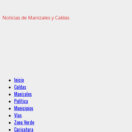
Noticias de Manizales y Caldas
Menú
Inicio
principal
Caldas
Manizales
Política
Municipios
Vías
Zona Verde
Caricatura