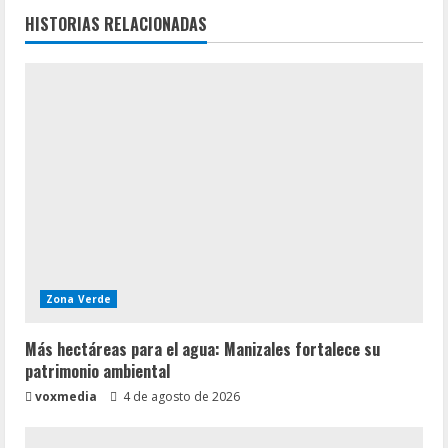
e
HISTORIAS RELACIONADAS
y
e
n
d
o
Zona Verde
Más hectáreas para el agua: Manizales fortalece su
patrimonio ambiental
voxmedia
4 de agosto de 2026