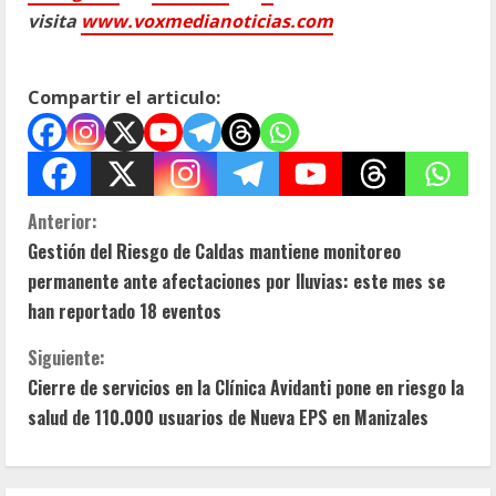
visita
www.voxmedianoticias.com
Compartir el articulo:
S
Anterior:
Gestión del Riesgo de Caldas mantiene monitoreo
i
permanente ante afectaciones por lluvias: este mes se
g
han reportado 18 eventos
u
Siguiente:
Cierre de servicios en la Clínica Avidanti pone en riesgo la
e
salud de 110.000 usuarios de Nueva EPS en Manizales
l