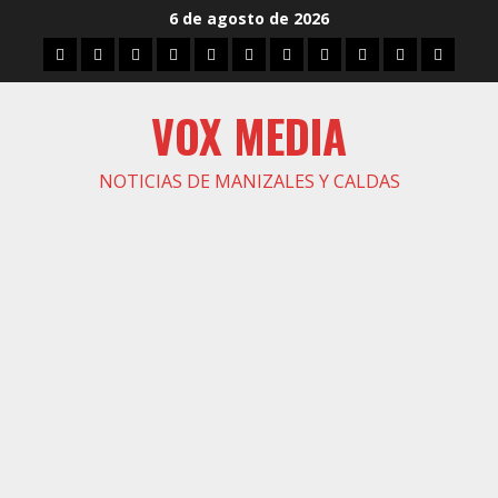
Saltar
6 de agosto de 2026
al
Inicio
Caldas
Manizales
Política
Municipios
Vías
Zona
Caricatura
Conarte
Crónicas
DIREC
contenido
Verde
VOX MEDIA
NOTICIAS DE MANIZALES Y CALDAS