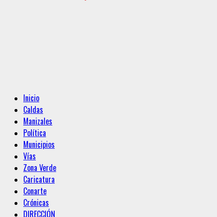
Menú
Inicio
principal
Caldas
Manizales
Política
Municipios
Vías
Zona Verde
Caricatura
Conarte
Crónicas
DIRECCIÓN