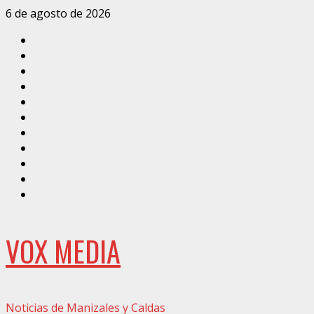
Saltar
6 de agosto de 2026
al
Inicio
contenido
Caldas
Manizales
Política
Municipios
Vías
Zona
Verde
Caricatura
Conarte
Crónicas
DIRECCIÓN
VOX MEDIA
Noticias de Manizales y Caldas