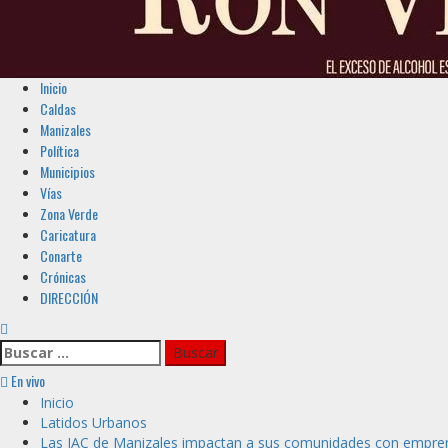
Menú
Inicio
principal
Caldas
Manizales
Política
Municipios
Vías
Zona Verde
Caricatura
Conarte
Crónicas
DIRECCIÓN
Buscar:
En vivo
Inicio
Latidos Urbanos
Las JAC de Manizales impactan a sus comunidades con empre