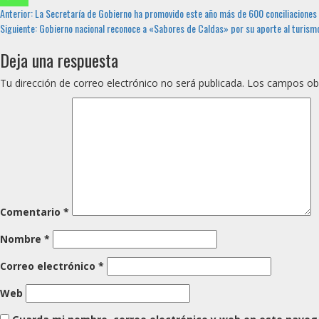
Sigue
Anterior:
La Secretaría de Gobierno ha promovido este año más de 600 conciliaciones 
Siguiente:
Gobierno nacional reconoce a «Sabores de Caldas» por su aporte al turism
leyendo
Deja una respuesta
Tu dirección de correo electrónico no será publicada.
Los campos obl
Comentario
*
Nombre
*
Correo electrónico
*
Web