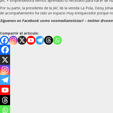
JAC + Emprendedora hemos aprendido lo necesario para hacer de nues
Por su parte, la presidente de la JAC de la vereda La Pola, Deisy Joh
de acompañamiento ha sido un espacio muy enriquecedor porque nos 
Síguenos en Facebook como voxmedianoticias1 – twitter @voxmed
Compartir el articulo: