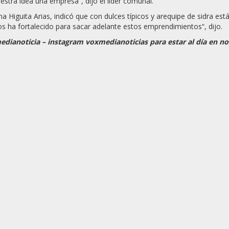
tra idea una empresa”, dijo el líder comunal.
ana Higuita Arias, indicó que con dulces típicos y arequipe de sidra 
ha fortalecido para sacar adelante estos emprendimientos“, dijo.
ianoticia – instagram voxmedianoticias para estar al día en n