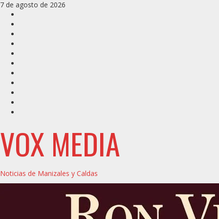
Saltar
7 de agosto de 2026
al
Inicio
contenido
Caldas
Manizales
Política
Municipios
Vías
Zona
Verde
Caricatura
Conarte
Crónicas
DIRECCIÓN
VOX MEDIA
Noticias de Manizales y Caldas