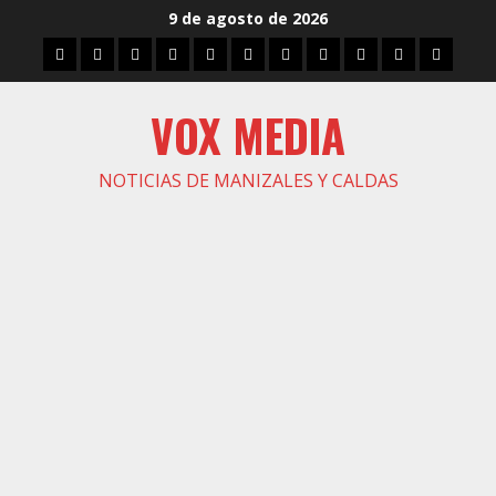
Saltar
9 de agosto de 2026
al
Inicio
Caldas
Manizales
Política
Municipios
Vías
Zona
Caricatura
Conarte
Crónicas
DIREC
contenido
Verde
VOX MEDIA
NOTICIAS DE MANIZALES Y CALDAS