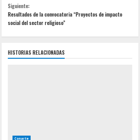
g
Siguiente:
u
Resultados de la convocatoria “Proyectos de impacto
social del sector religioso”
e
l
HISTORIAS RELACIONADAS
e
y
e
n
d
o
Conarte