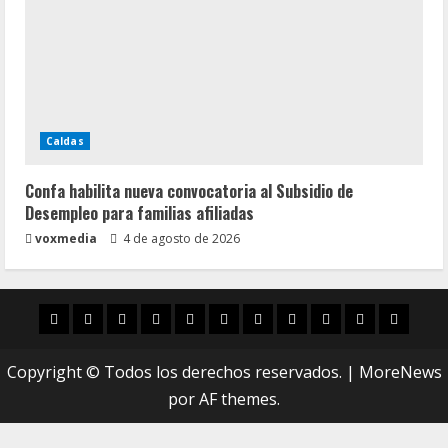
Caldas
Confa habilita nueva convocatoria al Subsidio de
Desempleo para familias afiliadas
voxmedia
4 de agosto de 2026
Inicio
Caldas
Manizales
Política
Municipios
Vías
Zona
Caricatura
Conarte
Crónicas
DIREC
Verde
Copyright © Todos los derechos reservados.
|
MoreNews
por AF themes.