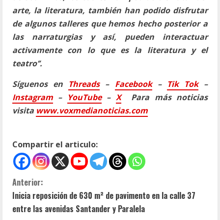
arte, la literatura, también han podido disfrutar
de algunos talleres que hemos hecho posterior a
las narraturgias y así, pueden interactuar
activamente con lo que es la literatura y el
teatro’’.
Síguenos en
Threads
–
Faceb
ook
–
Tik Tok
–
Instagram
–
YouTube
–
X
Para más noticias
visita
www.voxmedianoticias.com
Compartir el articulo:
S
Anterior:
Inicia reposición de 630 m² de pavimento en la calle 37
i
entre las avenidas Santander y Paralela