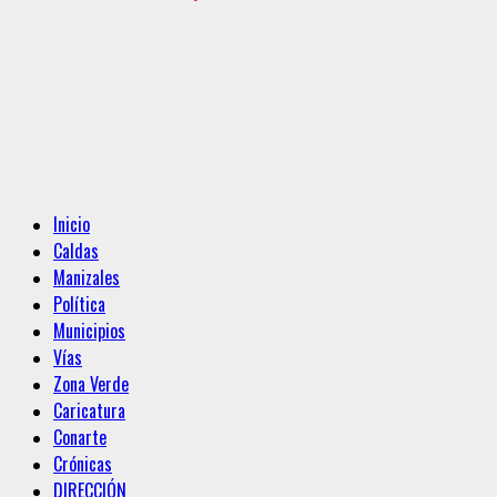
Menú
Inicio
principal
Caldas
Manizales
Política
Municipios
Vías
Zona Verde
Caricatura
Conarte
Crónicas
DIRECCIÓN