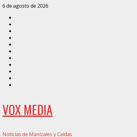
Saltar
6 de agosto de 2026
al
Inicio
contenido
Caldas
Manizales
Política
Municipios
Vías
Zona
Verde
Caricatura
Conarte
Crónicas
DIRECCIÓN
VOX MEDIA
Noticias de Manizales y Caldas