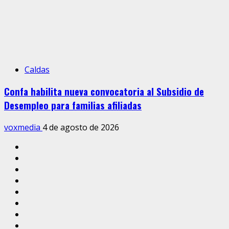
Caldas
Confa habilita nueva convocatoria al Subsidio de
Desempleo para familias afiliadas
voxmedia
4 de agosto de 2026
Inicio
Caldas
Manizales
Política
Municipios
Vías
Zona
Verde
Caricatura