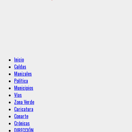
Menú
Inicio
principal
Caldas
Manizales
Política
Municipios
Vías
Zona Verde
Caricatura
Conarte
Crónicas
DIRECCIÓN