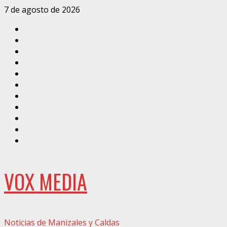
Saltar
7 de agosto de 2026
al
Inicio
contenido
Caldas
Manizales
Política
Municipios
Vías
Zona
Verde
Caricatura
Conarte
Crónicas
DIRECCIÓN
VOX MEDIA
Noticias de Manizales y Caldas