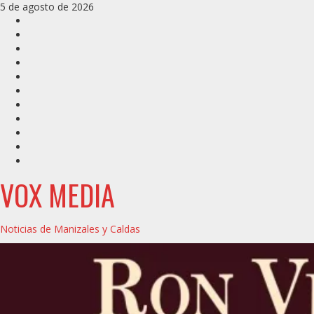
Saltar
5 de agosto de 2026
al
Inicio
contenido
Caldas
Manizales
Política
Municipios
Vías
Zona
Verde
Caricatura
Conarte
Crónicas
DIRECCIÓN
VOX MEDIA
Noticias de Manizales y Caldas