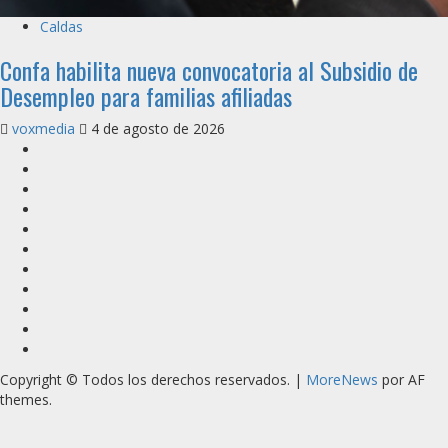
Caldas
Confa habilita nueva convocatoria al Subsidio de
Desempleo para familias afiliadas
voxmedia
4 de agosto de 2026
Inicio
Caldas
Manizales
Política
Municipios
Vías
Zona
Verde
Caricatura
Conarte
Crónicas
DIRECCIÓN
Copyright © Todos los derechos reservados.
|
MoreNews
por AF
themes.