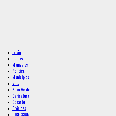
Menú
Inicio
principal
Caldas
Manizales
Política
Municipios
Vías
Zona Verde
Caricatura
Conarte
Crónicas
DIRECCIÓN