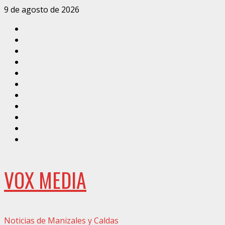
Saltar
9 de agosto de 2026
al
Inicio
contenido
Caldas
Manizales
Política
Municipios
Vías
Zona
Verde
Caricatura
Conarte
Crónicas
DIRECCIÓN
VOX MEDIA
Noticias de Manizales y Caldas