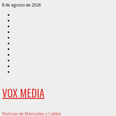
Saltar
8 de agosto de 2026
al
Inicio
contenido
Caldas
Manizales
Política
Municipios
Vías
Zona
Verde
Caricatura
Conarte
Crónicas
DIRECCIÓN
VOX MEDIA
Noticias de Manizales y Caldas