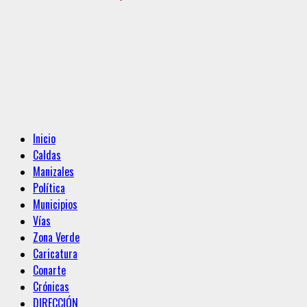
Menú
Inicio
principal
Caldas
Manizales
Política
Municipios
Vías
Zona Verde
Caricatura
Conarte
Crónicas
DIRECCIÓN