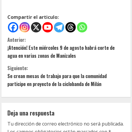
Compartir el articulo:
S
Anterior:
¡Atención! Este miércoles 9 de agosto habrá corte de
i
agua en varias zonas de Manizales
g
Siguiente:
u
Se crean mesas de trabajo para que la comunidad
participe en proyecto de la ciclobanda de Milán
e
l
Deja una respuesta
e
Tu dirección de correo electrónico no será publicada.
y
Los campos obligatorios están marcados con
*