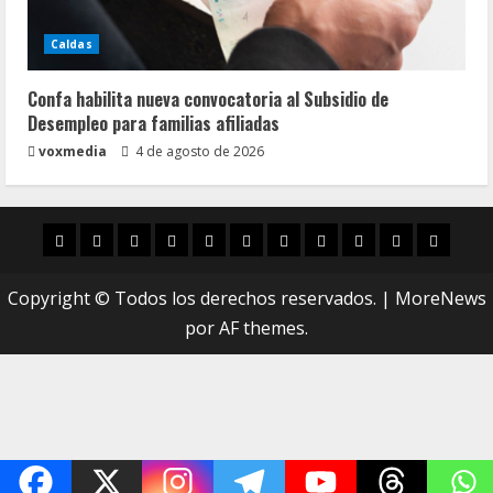
Caldas
Confa habilita nueva convocatoria al Subsidio de
Desempleo para familias afiliadas
voxmedia
4 de agosto de 2026
Inicio
Caldas
Manizales
Política
Municipios
Vías
Zona
Caricatura
Conarte
Crónicas
DIREC
Verde
Copyright © Todos los derechos reservados.
|
MoreNews
por AF themes.