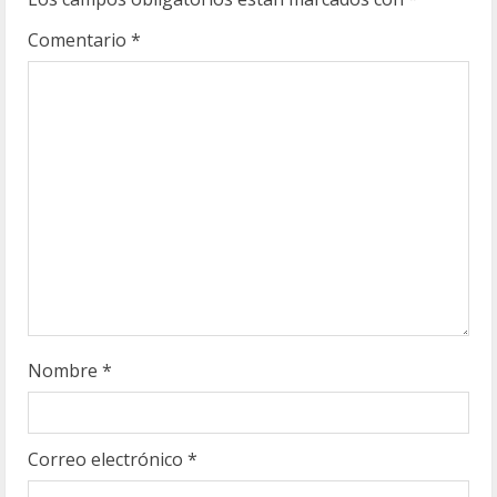
e
Comentario
*
n
d
o
Nombre
*
Correo electrónico
*