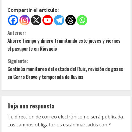
Compartir el articulo:
S
Anterior:
Ahorre tiempo y dinero tramitando este jueves y viernes
i
el pasaporte en Riosucio
g
Siguiente:
u
Continúa monitoreo del estado del Ruiz, revisión de gases
en Cerro Bravo y temporada de lluvias
e
l
Deja una respuesta
e
Tu dirección de correo electrónico no será publicada.
y
Los campos obligatorios están marcados con
*