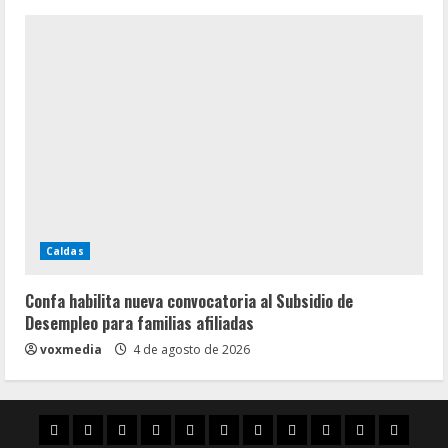
Caldas
Confa habilita nueva convocatoria al Subsidio de
Desempleo para familias afiliadas
voxmedia
4 de agosto de 2026
Inicio
Caldas
Manizales
Política
Municipios
Vías
Zona
Caricatura
Conarte
Crónicas
DIREC