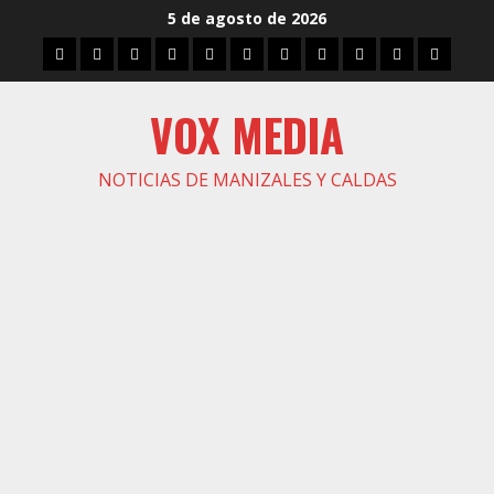
Saltar
5 de agosto de 2026
al
Inicio
Caldas
Manizales
Política
Municipios
Vías
Zona
Caricatura
Conarte
Crónicas
DIREC
contenido
Verde
VOX MEDIA
NOTICIAS DE MANIZALES Y CALDAS