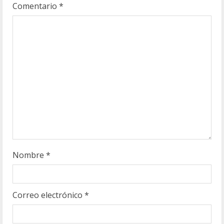
e
Comentario
*
n
d
o
Nombre
*
Correo electrónico
*