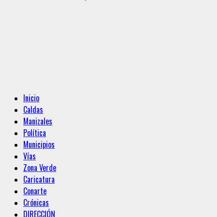
Menú
Inicio
principal
Caldas
Manizales
Política
Municipios
Vías
Zona Verde
Caricatura
Conarte
Crónicas
DIRECCIÓN