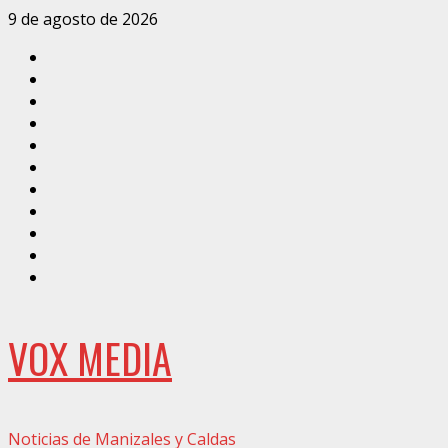
Saltar
9 de agosto de 2026
al
Inicio
contenido
Caldas
Manizales
Política
Municipios
Vías
Zona
Verde
Caricatura
Conarte
Crónicas
DIRECCIÓN
VOX MEDIA
Noticias de Manizales y Caldas