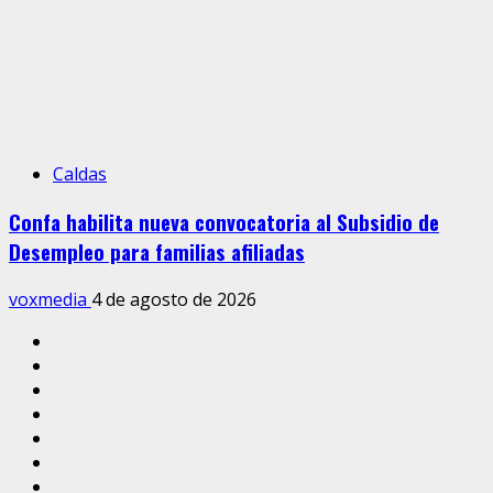
Caldas
Confa habilita nueva convocatoria al Subsidio de
Desempleo para familias afiliadas
voxmedia
4 de agosto de 2026
Inicio
Caldas
Manizales
Política
Municipios
Vías
Zona