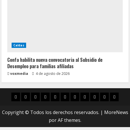
Caldas
Confa habilita nueva convocatoria al Subsidio de
Desempleo para familias afiliadas
voxmedia
4 de agosto de 2026
Inicio
Caldas
Manizales
Política
Municipios
Vías
Zona
Caricatura
Conarte
Crónicas
DIREC
Verde
Copyright © Todos los derechos reservados.
|
MoreNews
por AF themes.