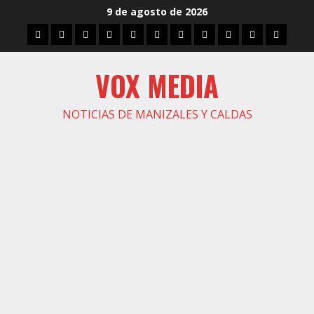
Saltar
9 de agosto de 2026
al
Inicio
Caldas
Manizales
Política
Municipios
Vías
Zona
Caricatura
Conarte
Crónicas
DIREC
contenido
Verde
VOX MEDIA
NOTICIAS DE MANIZALES Y CALDAS