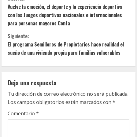
S
Vuelve la emoción, el deporte y la experiencia deportiva
i
con los Juegos deportivos nacionales e internacionales
g
para personas mayores Confa
u
Siguiente:
El programa Semilleros de Propietarios hace realidad el
e
sueño de una vivienda propia para familias vulnerables
l
e
Deja una respuesta
y
Tu dirección de correo electrónico no será publicada.
e
Los campos obligatorios están marcados con
*
n
Comentario
*
d