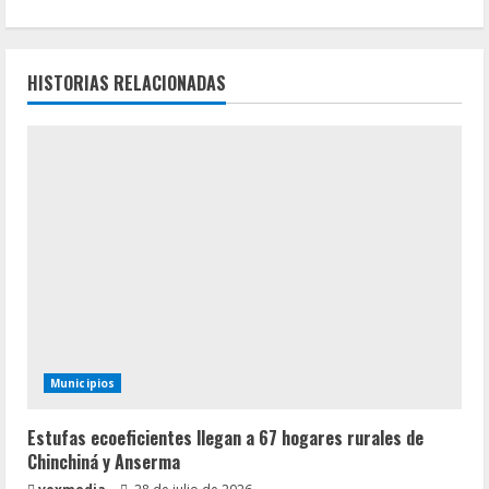
e
l
HISTORIAS RELACIONADAS
e
y
e
n
d
o
Municipios
Estufas ecoeficientes llegan a 67 hogares rurales de
Chinchiná y Anserma