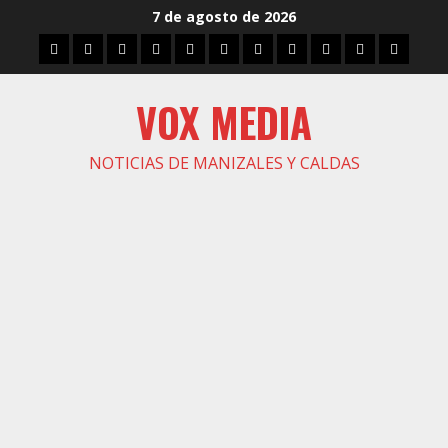
Saltar
7 de agosto de 2026
al
Inicio
Caldas
Manizales
Política
Municipios
Vías
Zona
Caricatura
Conarte
Crónicas
DIREC
contenido
Verde
VOX MEDIA
NOTICIAS DE MANIZALES Y CALDAS