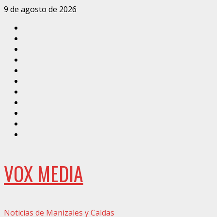
Saltar
9 de agosto de 2026
al
Inicio
contenido
Caldas
Manizales
Política
Municipios
Vías
Zona
Verde
Caricatura
Conarte
Crónicas
DIRECCIÓN
VOX MEDIA
Noticias de Manizales y Caldas