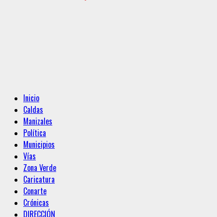
Menú
Inicio
principal
Caldas
Manizales
Política
Municipios
Vías
Zona Verde
Caricatura
Conarte
Crónicas
DIRECCIÓN