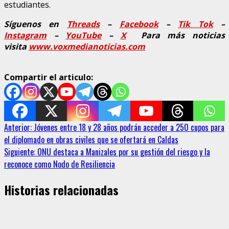
estudiantes.
Síguenos en
Threads
–
Faceb
ook
–
Tik Tok
–
Instagram
–
YouTube
–
X
Para más noticias
visita
www.voxmedianoticias.com
Compartir el articulo:
Sigue
Anterior:
Jóvenes entre 18 y 28 años podrán acceder a 250 cupos para
el diplomado en obras civiles que se ofertará en Caldas
leyendo
Siguiente:
ONU destaca a Manizales por su gestión del riesgo y la
reconoce como Nodo de Resiliencia
Historias relacionadas