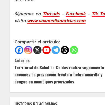
Síguenos en
Threads
–
Faceb
ook
–
Tik T
visita
www.voxmedianoticias.com
Compartir el articulo:
S
Anterior:
Territorial de Salud de Caldas realiza seguimiento
i
acciones de prevención frente a fiebre amarilla y
g
dengue en municipios priorizados
u
e
HISTORIAS RELACIONADAS