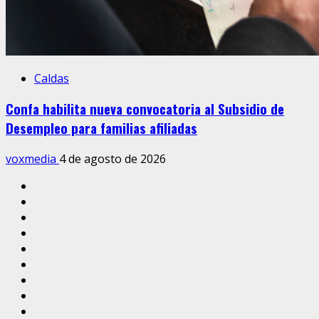
Caldas
Confa habilita nueva convocatoria al Subsidio de
Desempleo para familias afiliadas
voxmedia
4 de agosto de 2026
Inicio
Caldas
Manizales
Política
Municipios
Vías
Zona
Verde
Caricatura
Conarte