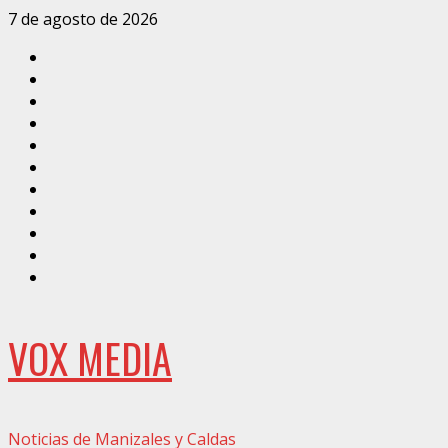
Saltar
7 de agosto de 2026
al
Inicio
contenido
Caldas
Manizales
Política
Municipios
Vías
Zona
Verde
Caricatura
Conarte
Crónicas
DIRECCIÓN
VOX MEDIA
Noticias de Manizales y Caldas