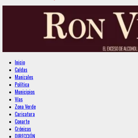
Menú
Inicio
principal
Caldas
Manizales
Política
Municipios
Vías
Zona Verde
Caricatura
Conarte
Crónicas
DIRECCIÓN