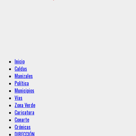
Menú
Inicio
principal
Caldas
Manizales
Política
Municipios
Vías
Zona Verde
Caricatura
Conarte
Crónicas
DIRECCIÓN