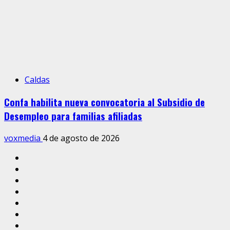
Caldas
Confa habilita nueva convocatoria al Subsidio de
Desempleo para familias afiliadas
voxmedia
4 de agosto de 2026
Inicio
Caldas
Manizales
Política
Municipios
Vías
Zona