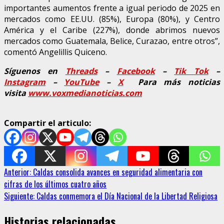
importantes aumentos frente a igual periodo de 2025 en
mercados como EE.UU. (85%), Europa (80%), y Centro
América y el Caribe (227%), donde abrimos nuevos
mercados como Guatemala, Belice, Curazao, entre otros”,
comentó Angelillis Quiceno.
Síguenos en
Threads
–
Faceb
ook
–
Tik Tok
–
Instagram
–
YouTube
–
X
Para más noticias
visita
www.voxmedianoticias.com
Compartir el articulo:
Sigue
Anterior:
Caldas consolida avances en seguridad alimentaria con
cifras de los últimos cuatro años
leyendo
Siguiente:
Caldas conmemora el Día Nacional de la Libertad Religiosa
Historias relacionadas