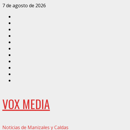
Saltar
7 de agosto de 2026
al
Inicio
contenido
Caldas
Manizales
Política
Municipios
Vías
Zona
Verde
Caricatura
Conarte
Crónicas
DIRECCIÓN
VOX MEDIA
Noticias de Manizales y Caldas