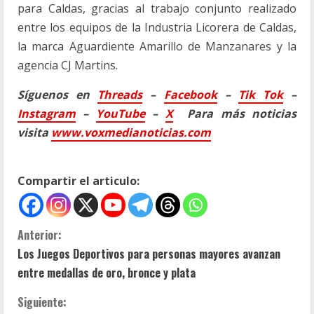
para Caldas, gracias al trabajo conjunto realizado
entre los equipos de la Industria Licorera de Caldas,
la marca Aguardiente Amarillo de Manzanares y la
agencia CJ Martins.
Síguenos en
Threads
–
Faceb
ook
–
Tik Tok
–
Instagram
–
YouTube
–
X
Para más noticias
visita
www.voxmedianoticias.com
Compartir el articulo:
S
Anterior:
Los Juegos Deportivos para personas mayores avanzan
i
entre medallas de oro, bronce y plata
g
Siguiente: