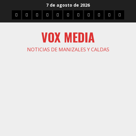
Saltar
7 de agosto de 2026
al
Inicio
Caldas
Manizales
Política
Municipios
Vías
Zona
Caricatura
Conarte
Crónicas
DIREC
contenido
Verde
VOX MEDIA
NOTICIAS DE MANIZALES Y CALDAS