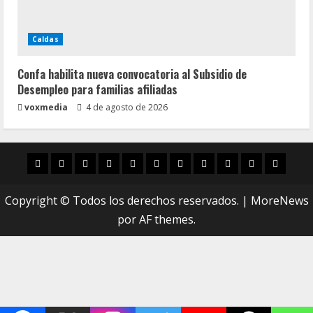
Caldas
Confa habilita nueva convocatoria al Subsidio de
Desempleo para familias afiliadas
voxmedia
4 de agosto de 2026
Inicio
Caldas
Manizales
Política
Municipios
Vías
Zona
Caricatura
Conarte
Crónicas
DIREC
Verde
Copyright © Todos los derechos reservados.
|
MoreNews
por AF themes.