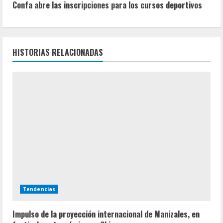
u
Confa abre las inscripciones para los cursos deportivos
e
l
HISTORIAS RELACIONADAS
e
y
e
n
d
o
Tendencias
Impulso de la proyección internacional de Manizales, en