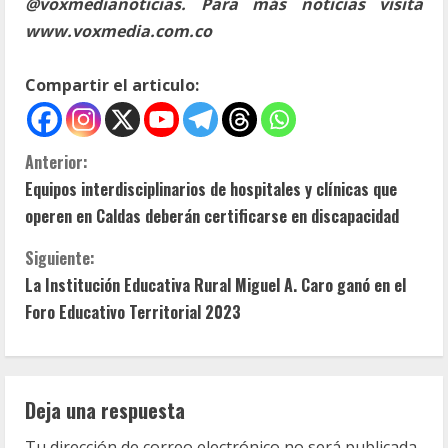
@voxmedianoticias. Para más noticias visita
www.voxmedia.com.co
Compartir el articulo:
S
Anterior:
Equipos interdisciplinarios de hospitales y clínicas que
i
operen en Caldas deberán certificarse en discapacidad
g
Siguiente:
u
La Institución Educativa Rural Miguel A. Caro ganó en el
Foro Educativo Territorial 2023
e
l
Deja una respuesta
e
Tu dirección de correo electrónico no será publicada.