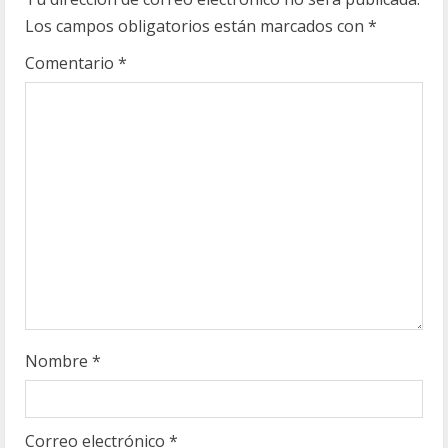
y
Los campos obligatorios están marcados con
*
e
Comentario
*
n
d
o
Nombre
*
Correo electrónico
*