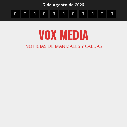
Saltar
7 de agosto de 2026
al
Inicio
Caldas
Manizales
Política
Municipios
Vías
Zona
Caricatura
Conarte
Crónicas
DIREC
contenido
Verde
VOX MEDIA
NOTICIAS DE MANIZALES Y CALDAS