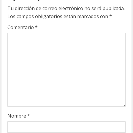
e
Tu dirección de correo electrónico no será publicada.
y
Los campos obligatorios están marcados con
*
e
Comentario
*
n
d
o
Nombre
*