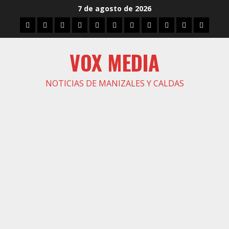
Saltar
7 de agosto de 2026
al
Inicio
Caldas
Manizales
Política
Municipios
Vías
Zona
Caricatura
Conarte
Crónicas
DIREC
contenido
Verde
VOX MEDIA
NOTICIAS DE MANIZALES Y CALDAS