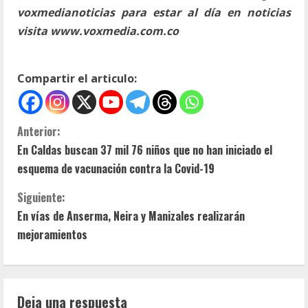
voxmedianoticias para estar al día en noticias
visita www.voxmedia.com.co
Compartir el articulo:
S
Anterior:
En Caldas buscan 37 mil 76 niños que no han iniciado el
i
esquema de vacunación contra la Covid-19
g
Siguiente:
u
En vías de Anserma, Neira y Manizales realizarán
mejoramientos
e
l
Deja una respuesta