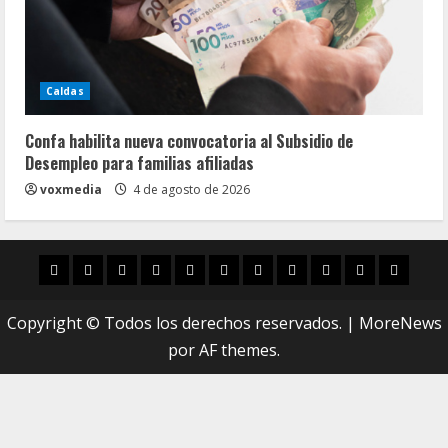
Caldas
Confa habilita nueva convocatoria al Subsidio de
Desempleo para familias afiliadas
voxmedia
4 de agosto de 2026
Inicio
Caldas
Manizales
Política
Municipios
Vías
Zona
Caricatura
Conarte
Crónicas
DIREC
Verde
Copyright © Todos los derechos reservados.
|
MoreNews
por AF themes.