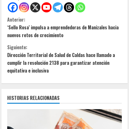
S
Anterior:
‘Sello Rosa’ impulsa a emprendedoras de Manizales hacia
i
nuevos retos de crecimiento
g
Siguiente:
u
Dirección Territorial de Salud de Caldas hace llamado a
cumplir la resolución 2138 para garantizar atención
e
equitativa e inclusiva
l
e
HISTORIAS RELACIONADAS
y
e