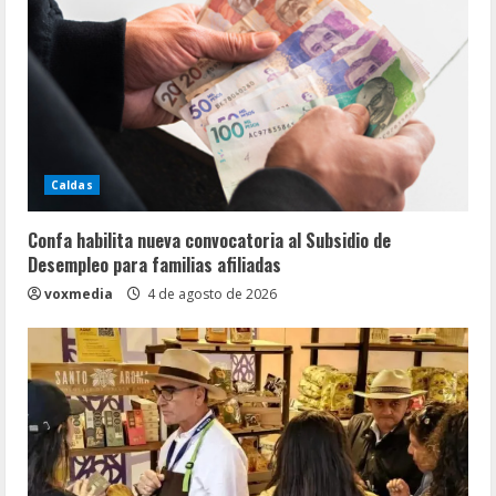
n
d
o
Caldas
Confa habilita nueva convocatoria al Subsidio de
Desempleo para familias afiliadas
voxmedia
4 de agosto de 2026