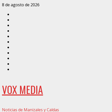
Saltar
8 de agosto de 2026
al
Inicio
contenido
Caldas
Manizales
Política
Municipios
Vías
Zona
Verde
Caricatura
Conarte
Crónicas
DIRECCIÓN
VOX MEDIA
Noticias de Manizales y Caldas