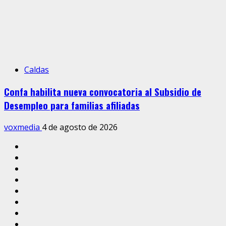
Caldas
Confa habilita nueva convocatoria al Subsidio de
Desempleo para familias afiliadas
voxmedia
4 de agosto de 2026
Inicio
Caldas
Manizales
Política
Municipios
Vías
Zona
Verde
Caricatura