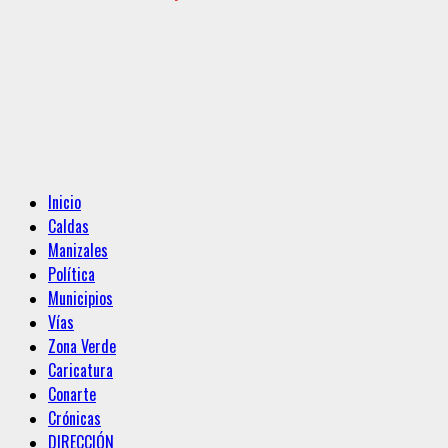
Menú
Inicio
principal
Caldas
Manizales
Política
Municipios
Vías
Zona Verde
Caricatura
Conarte
Crónicas
DIRECCIÓN