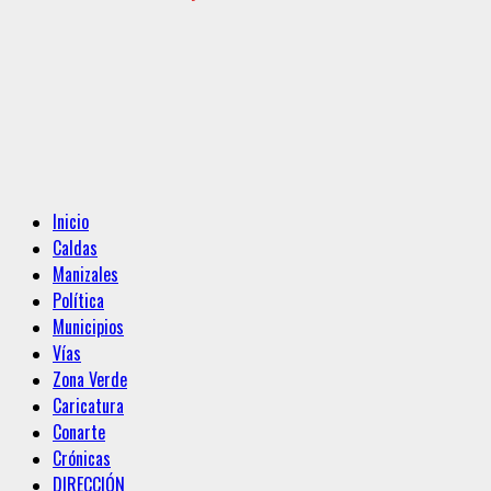
Menú
Inicio
principal
Caldas
Manizales
Política
Municipios
Vías
Zona Verde
Caricatura
Conarte
Crónicas
DIRECCIÓN