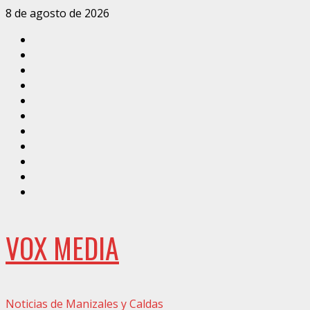
Saltar
8 de agosto de 2026
al
Inicio
contenido
Caldas
Manizales
Política
Municipios
Vías
Zona
Verde
Caricatura
Conarte
Crónicas
DIRECCIÓN
VOX MEDIA
Noticias de Manizales y Caldas