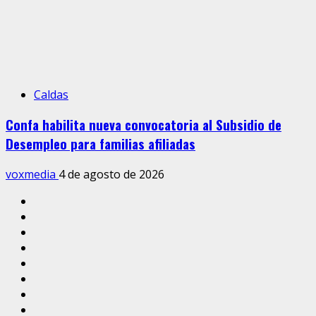
Caldas
Confa habilita nueva convocatoria al Subsidio de
Desempleo para familias afiliadas
voxmedia
4 de agosto de 2026
Inicio
Caldas
Manizales
Política
Municipios
Vías
Zona
Verde
Caricatura