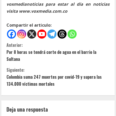
voxmedianoticias para estar al día en noticias
visita www.voxmedia.com.co
Compartir el articulo:
S
Anterior:
Por 8 horas se tendrá corte de agua en el barrio la
i
Sultana
g
Siguiente:
u
Colombia suma 247 muertes por covid-19 y supera las
134.000 víctimas mortales
e
l
Deja una respuesta
e