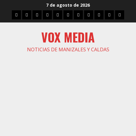
Saltar
7 de agosto de 2026
al
Inicio
Caldas
Manizales
Política
Municipios
Vías
Zona
Caricatura
Conarte
Crónicas
DIREC
contenido
Verde
VOX MEDIA
NOTICIAS DE MANIZALES Y CALDAS