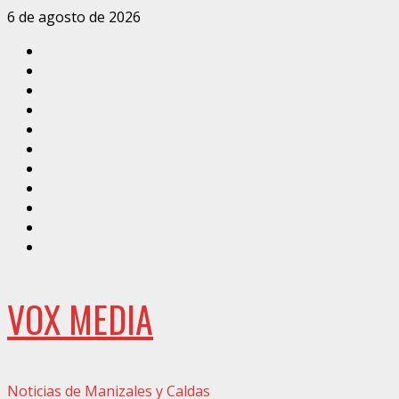
Saltar
6 de agosto de 2026
al
Inicio
contenido
Caldas
Manizales
Política
Municipios
Vías
Zona
Verde
Caricatura
Conarte
Crónicas
DIRECCIÓN
VOX MEDIA
Noticias de Manizales y Caldas