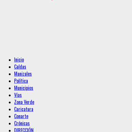
Menú
Inicio
principal
Caldas
Manizales
Política
Municipios
Vías
Zona Verde
Caricatura
Conarte
Crónicas
DIRECCIÓN