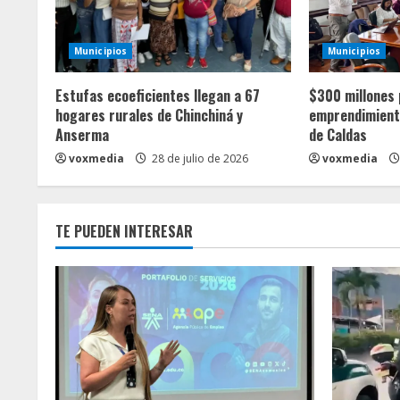
y
e
Municipios
Municipios
n
Estufas ecoeficientes llegan a 67
$300 millones 
d
hogares rurales de Chinchiná y
emprendimiento
Anserma
de Caldas
o
voxmedia
28 de julio de 2026
voxmedia
TE PUEDEN INTERESAR