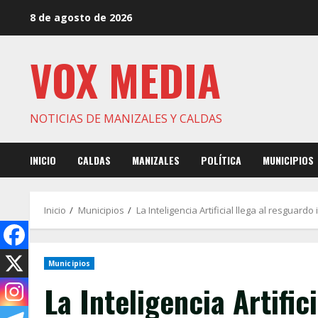
Saltar
8 de agosto de 2026
al
contenido
VOX MEDIA
NOTICIAS DE MANIZALES Y CALDAS
INICIO
CALDAS
MANIZALES
POLÍTICA
MUNICIPIOS
Inicio
Municipios
La Inteligencia Artificial llega al resgu
Municipios
La Inteligencia Artific