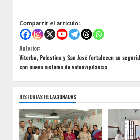
Compartir el articulo:
S
Anterior:
Viterbo, Palestina y San José fortalecen su seguri
i
con nuevo sistema de videovigilancia
g
u
HISTORIAS RELACIONADAS
e
l
e