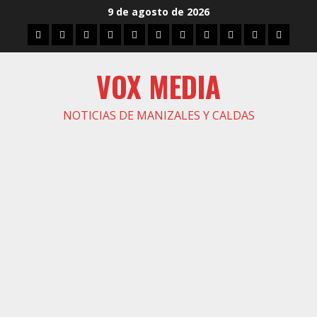
Saltar
9 de agosto de 2026
al
Inicio
Caldas
Manizales
Política
Municipios
Vías
Zona
Caricatura
Conarte
Crónicas
DIREC
contenido
Verde
VOX MEDIA
NOTICIAS DE MANIZALES Y CALDAS