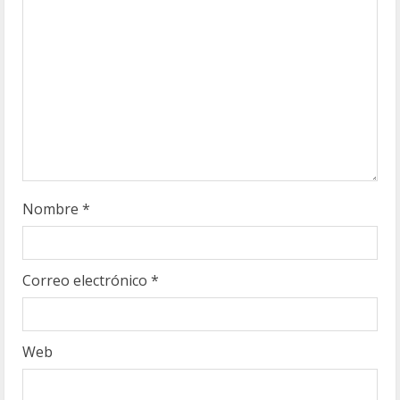
d
o
Nombre
*
Correo electrónico
*
Web