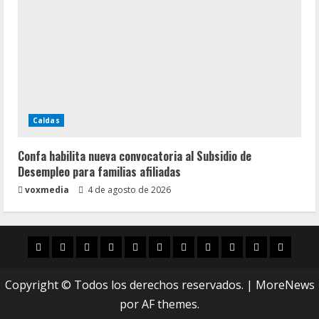
Caldas
Confa habilita nueva convocatoria al Subsidio de
Desempleo para familias afiliadas
voxmedia
4 de agosto de 2026
Inicio
Caldas
Manizales
Política
Municipios
Vías
Zona
Caricatura
Conarte
Crónicas
DIREC
Verde
Copyright © Todos los derechos reservados.
|
MoreNews
por AF themes.