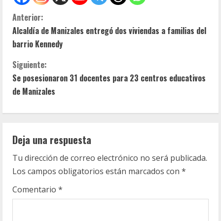
S
Anterior:
Alcaldía de Manizales entregó dos viviendas a familias del
i
barrio Kennedy
g
Siguiente:
u
Se posesionaron 31 docentes para 23 centros educativos
de Manizales
e
l
Deja una respuesta
e
Tu dirección de correo electrónico no será publicada.
y
Los campos obligatorios están marcados con
*
e
Comentario
*
n