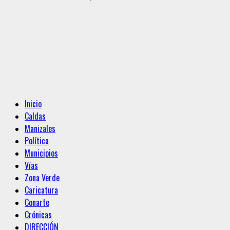
Menú
Inicio
principal
Caldas
Manizales
Política
Municipios
Vías
Zona Verde
Caricatura
Conarte
Crónicas
DIRECCIÓN