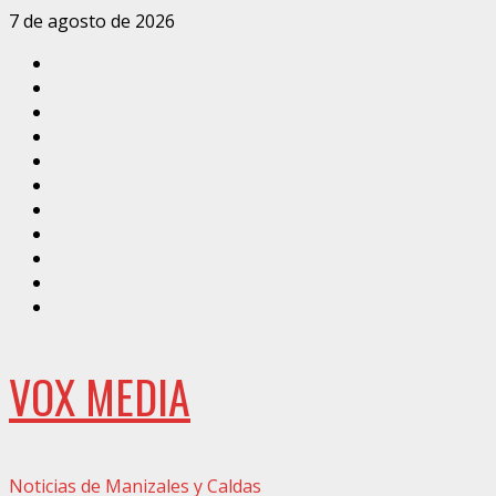
Saltar
7 de agosto de 2026
al
Inicio
contenido
Caldas
Manizales
Política
Municipios
Vías
Zona
Verde
Caricatura
Conarte
Crónicas
DIRECCIÓN
VOX MEDIA
Noticias de Manizales y Caldas