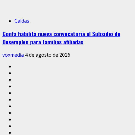
Caldas
Confa habilita nueva convocatoria al Subsidio de
Desempleo para familias afiliadas
voxmedia
4 de agosto de 2026
Inicio
Caldas
Manizales
Política
Municipios
Vías
Zona
Verde
Caricatura
Conarte
Crónicas
DIRECCIÓN