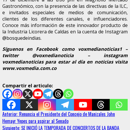
Gastronómico, con la presencia de las directivas de la ILC,
e invitados especiales de medios de comunicación,
clientes de los diferentes canales, e influenciadores.
Conoce más información de este innovador producto de
la Industria Licorera de Caldas en la cuenta de Instagram
@bosquedeindias.
Síguenos en Facebook como voxmedianoticias1 –
twitter @voxnedianoticia – instagram
voxmedianoticias para estar al día en noticias visita
www.voxmedia.com.co
Compartir el articulo:
Sigue
Anterior:
Renuncia el Presidente del Concejo de Manizales John
Hemayr Yepes para aspirar al Senado
leyendo
Siguiente:
SE INICIÓ LA TEMPORADA DE CONCIERTOS DE LA BANDA