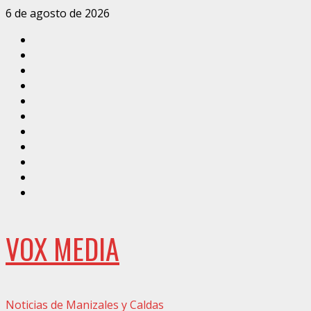
Saltar
6 de agosto de 2026
al
Inicio
contenido
Caldas
Manizales
Política
Municipios
Vías
Zona
Verde
Caricatura
Conarte
Crónicas
DIRECCIÓN
VOX MEDIA
Noticias de Manizales y Caldas