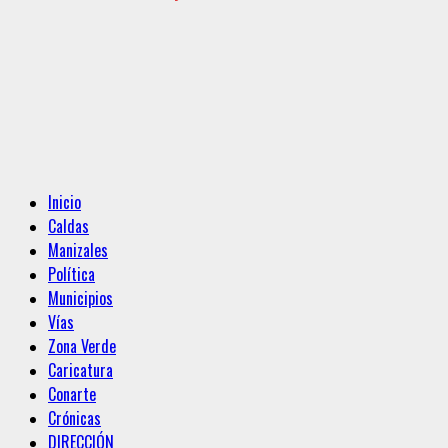
Menú
Inicio
principal
Caldas
Manizales
Política
Municipios
Vías
Zona Verde
Caricatura
Conarte
Crónicas
DIRECCIÓN