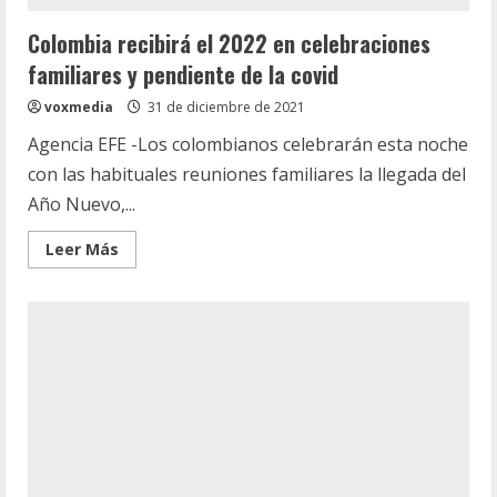
Colombia recibirá el 2022 en celebraciones
familiares y pendiente de la covid
voxmedia
31 de diciembre de 2021
Agencia EFE -Los colombianos celebrarán esta noche
con las habituales reuniones familiares la llegada del
Año Nuevo,...
Leer
Leer Más
más
acerca
de
Colombia
recibirá
el
2022
en
celebraciones
familiares
y
pendiente
de
la
covid