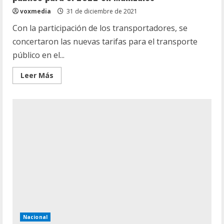
voxmedia
31 de diciembre de 2021
Con la participación de los transportadores, se
concertaron las nuevas tarifas para el transporte
público en el...
Leer
Leer Más
más
acerca
de
Estas
son
las
nuevas
tarifas
del
transporte
público
para
el
2022
en
Manizales
Nacional