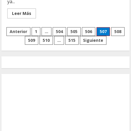
ya...
Leer
Leer Más
más
acerca
de
Paginación
Feria
Anterior
1
…
504
505
506
507
508
Artesanal
abrirá
509
510
…
515
Siguiente
de
sus
puertas
el
entradas
01
de
enero