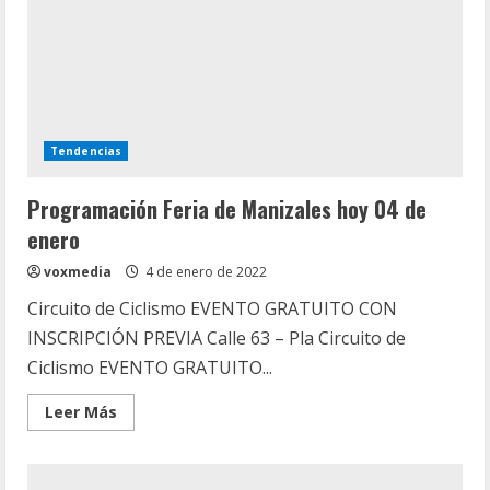
bulevares
de
la
ILC
y
con
gran
variedad
de
artistas
Tendencias
Programación Feria de Manizales hoy 04 de
enero
voxmedia
4 de enero de 2022
Circuito de Ciclismo EVENTO GRATUITO CON
INSCRIPCIÓN PREVIA Calle 63 – Pla Circuito de
Ciclismo EVENTO GRATUITO...
Leer
Leer Más
más
acerca
de
Programación
Feria