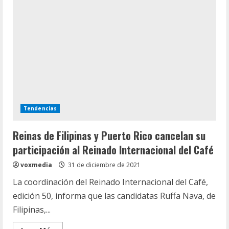
de
Manizales
hoy
04
de
enero
Tendencias
Reinas de Filipinas y Puerto Rico cancelan su
participación al Reinado Internacional del Café
voxmedia
31 de diciembre de 2021
La coordinación del Reinado Internacional del Café,
edición 50, informa que las candidatas Ruffa Nava, de
Filipinas,...