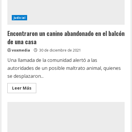
Judicial
Encontraron un canino abandonado en el balcón
de una casa
voxmedia
30 de diciembre de 2021
Una llamada de la comunidad alertó a las
autoridades de un posible maltrato animal, quienes
se desplazaron...
Leer
Leer Más
más
acerca
de
Encontraron
un
canino
abandonado
en
el
balcón