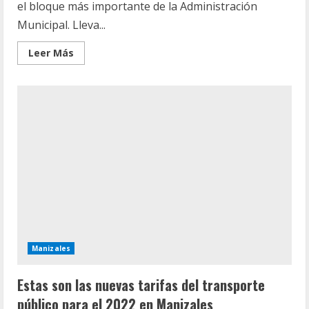
el bloque más importante de la Administración
Municipal. Lleva...
Leer
Leer Más
más
acerca
de
Manizales
fue
la
tercera
ciudad
de
Colombia
que
más
creció
en
transparencia
Manizales
Estas son las nuevas tarifas del transporte
público para el 2022 en Manizales