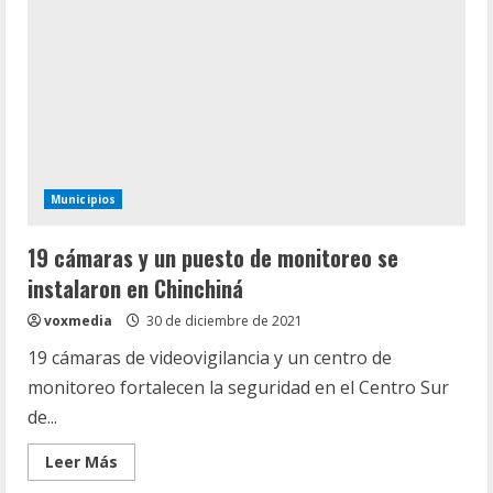
que
Manizales
luzca
limpia
durante
la
Feria
Municipios
19 cámaras y un puesto de monitoreo se
instalaron en Chinchiná
voxmedia
30 de diciembre de 2021
19 cámaras de videovigilancia y un centro de
monitoreo fortalecen la seguridad en el Centro Sur
de...
Leer
Leer Más
más
acerca