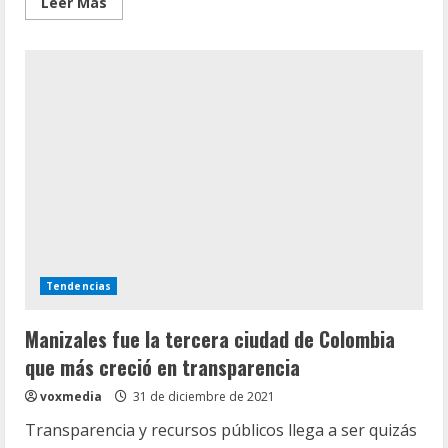
Leer
Leer Más
más
acerca
de
Reinas
de
Filipinas
y
Puerto
Rico
cancelan
su
participación
al
Reinado
Internacional
del
Café
Tendencias
Manizales fue la tercera ciudad de Colombia
que más creció en transparencia
voxmedia
31 de diciembre de 2021
Transparencia y recursos públicos llega a ser quizás