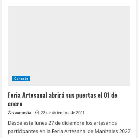
de
19
cámaras
y
un
puesto
de
monitoreo
se
instalaron
en
Chinchiná
Conarte
Feria Artesanal abrirá sus puertas el 01 de
enero
voxmedia
28 de diciembre de 2021
Desde este lunes 27 de diciembre los artesanos
participantes en la Feria Artesanal de Manizales 2022