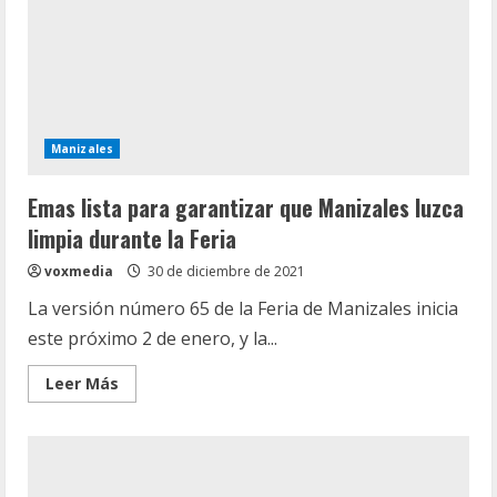
de
una
casa
Manizales
Emas lista para garantizar que Manizales luzca
limpia durante la Feria
voxmedia
30 de diciembre de 2021
La versión número 65 de la Feria de Manizales inicia
este próximo 2 de enero, y la...
Leer
Leer Más
más
acerca
de
Emas
lista
para
garantizar