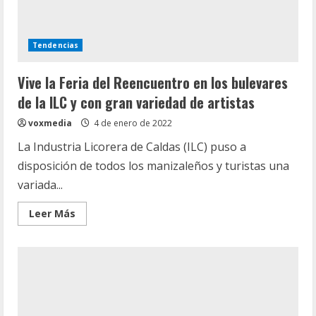
Tendencias
Vive la Feria del Reencuentro en los bulevares
de la ILC y con gran variedad de artistas
voxmedia
4 de enero de 2022
La Industria Licorera de Caldas (ILC) puso a
disposición de todos los manizaleños y turistas una
variada...
Leer
Leer Más
más
acerca
de
Vive
la
Feria
del
Reencuentro
en
los