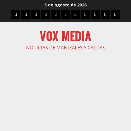
Saltar
5 de agosto de 2026
al
Inicio
Caldas
Manizales
Política
Municipios
Vías
Zona
Caricatura
Conarte
Crónicas
DIREC
contenido
Verde
VOX MEDIA
NOTICIAS DE MANIZALES Y CALDAS