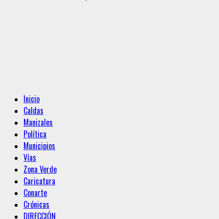
Menú
Inicio
principal
Caldas
Manizales
Política
Municipios
Vías
Zona Verde
Caricatura
Conarte
Crónicas
DIRECCIÓN