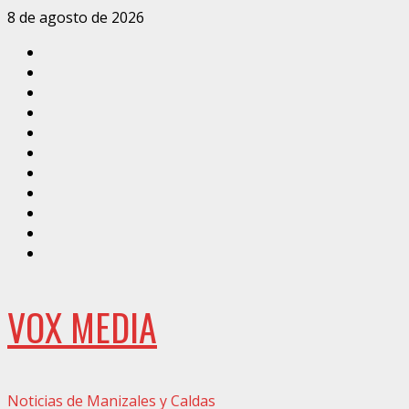
Saltar
8 de agosto de 2026
al
Inicio
contenido
Caldas
Manizales
Política
Municipios
Vías
Zona
Verde
Caricatura
Conarte
Crónicas
DIRECCIÓN
VOX MEDIA
Noticias de Manizales y Caldas