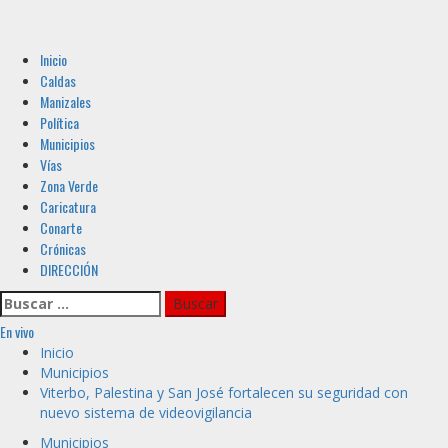
Menú
Inicio
principal
Caldas
Manizales
Política
Municipios
Vías
Zona Verde
Caricatura
Conarte
Crónicas
DIRECCIÓN
Buscar:
En vivo
Inicio
Municipios
Viterbo, Palestina y San José fortalecen su seguridad con
nuevo sistema de videovigilancia
Municipios