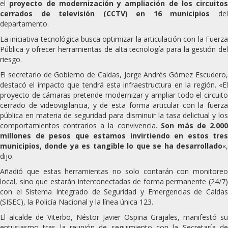
el
proyecto de modernización y ampliación de los circuitos
cerrados de televisión (CCTV) en 16 municipios
de
departamento.
La iniciativa tecnológica busca optimizar la articulación con la Fuerza
Pública y ofrecer herramientas de alta tecnología para la gestión del
riesgo.
El secretario de Gobierno de Caldas, Jorge Andrés Gómez Escudero,
destacó el impacto que tendrá esta infraestructura en la región. «El
proyecto de cámaras pretende modernizar y ampliar todo el circuito
cerrado de videovigilancia, y de esta forma articular con la fuerza
pública en materia de seguridad para disminuir la tasa delictual y los
comportamientos contrarios a la convivencia.
Son más de 2.000
millones de pesos que estamos invirtiendo en estos tres
municipios, donde ya es tangible lo que se ha desarrollado
«,
dijo.
Añadió que estas herramientas no solo contarán con monitoreo
local, sino que estarán interconectadas de forma permanente (24/7)
con el Sistema Integrado de Seguridad y Emergencias de Caldas
(SISEC), la Policía Nacional y la línea única 123.
El alcalde de Viterbo, Néstor Javier Ospina Grajales, manifestó su
entusiasmo tras la reunión de seguimiento con la Secretaría de