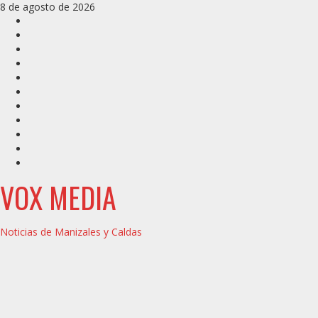
Saltar
8 de agosto de 2026
al
Inicio
contenido
Caldas
Manizales
Política
Municipios
Vías
Zona
Verde
Caricatura
Conarte
Crónicas
DIRECCIÓN
VOX MEDIA
Noticias de Manizales y Caldas